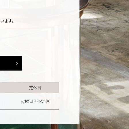
います。
。
約
定休日
火曜日 + 不定休